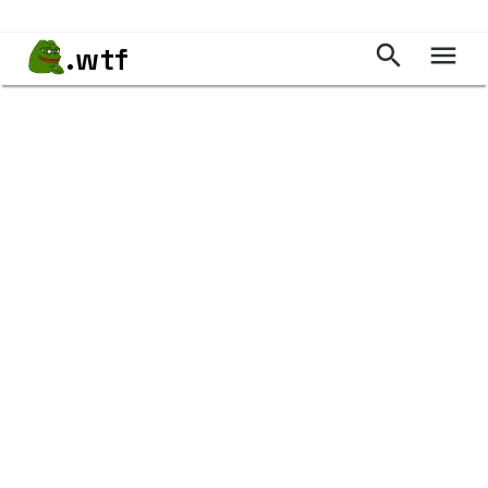
.wtf

