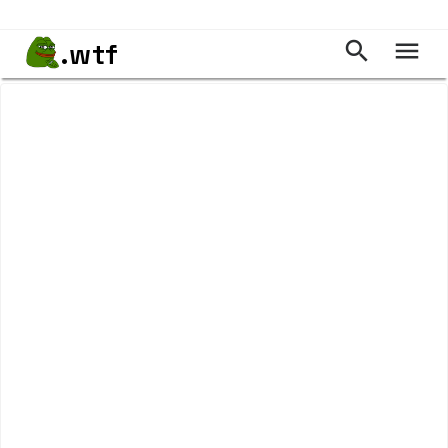
.wtf

