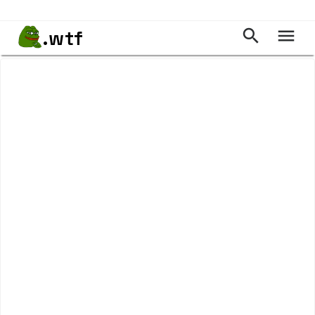
.wtf

