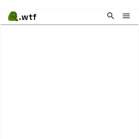
.wtf

