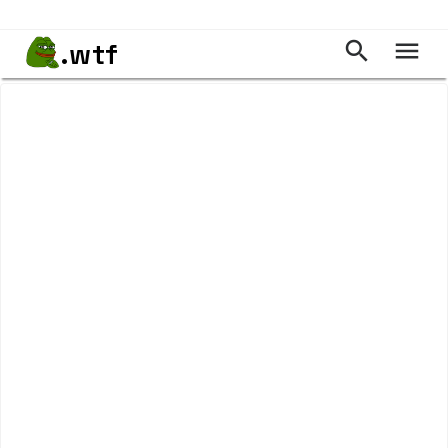
.wtf

