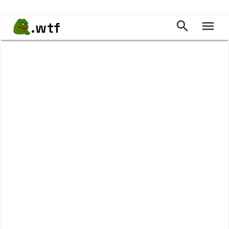
.wtf

